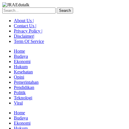
Skip
to
Search
content
About Us |
Contact Us |
Privacy Policy |
Disclaimer|
Term Of Service
Home
Budaya
Ekonomi
Hukum
Kesehatan
Opini
Pemerintahan
Pendidikan
Politik
Teknologi
Viral
Menu
Home
Budaya
Ekonomi
Hukum