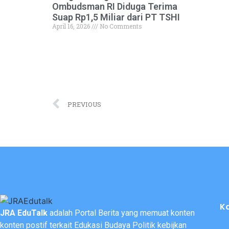
Ombudsman RI Diduga Terima
Suap Rp1,5 Miliar dari PT TSHI
April 16, 2026
No Comments
PREVIOUS
K
JRA EduTalk
adalah Portal Berita yang memuat konten
konten postif terkait Edukasi Budaya Politik kebijkan