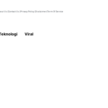
out Us |
Contact Us |
Privacy Policy |
Disclaimer|
Term Of Service
Teknologi
Viral