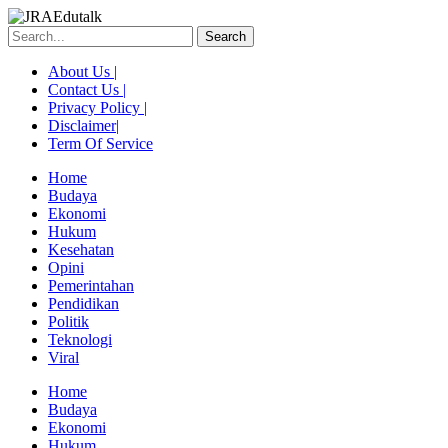
Skip
to
Search
content
About Us |
Contact Us |
Privacy Policy |
Disclaimer|
Term Of Service
Home
Budaya
Ekonomi
Hukum
Kesehatan
Opini
Pemerintahan
Pendidikan
Politik
Teknologi
Viral
Menu
Home
Budaya
Ekonomi
Hukum