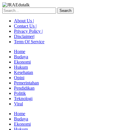
Skip
to
Search
content
About Us |
Contact Us |
Privacy Policy |
Disclaimer|
Term Of Service
Home
Budaya
Ekonomi
Hukum
Kesehatan
Opini
Pemerintahan
Pendidikan
Politik
Teknologi
Viral
Menu
Home
Budaya
Ekonomi
Hukum