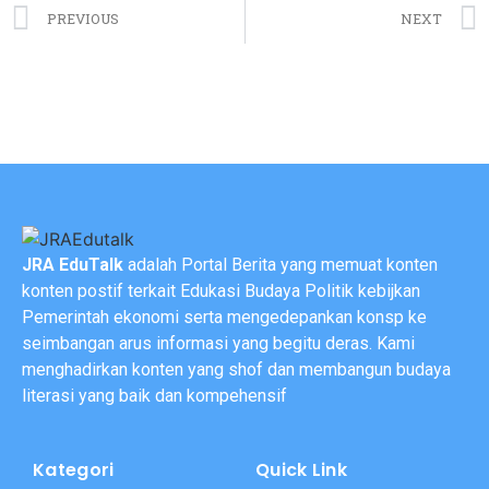
PREVIOUS
NEXT
JRA EduTalk
adalah Portal Berita yang memuat konten
konten postif terkait Edukasi Budaya Politik kebijkan
Pemerintah ekonomi serta mengedepankan konsp ke
seimbangan arus informasi yang begitu deras. Kami
menghadirkan konten yang shof dan membangun budaya
literasi yang baik dan kompehensif
Kategori
Quick Link