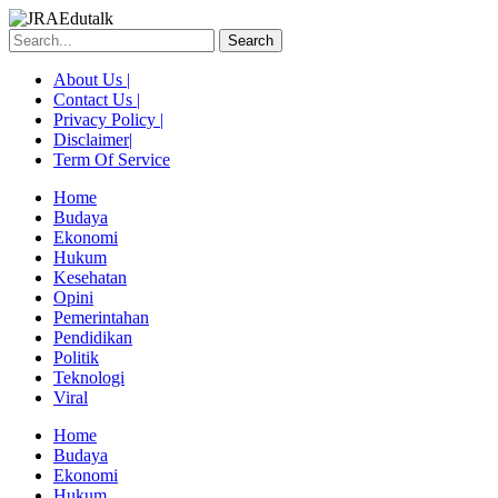
Skip
to
Search
content
About Us |
Contact Us |
Privacy Policy |
Disclaimer|
Term Of Service
Home
Budaya
Ekonomi
Hukum
Kesehatan
Opini
Pemerintahan
Pendidikan
Politik
Teknologi
Viral
Menu
Home
Budaya
Ekonomi
Hukum