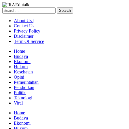
Skip
to
Search
content
About Us |
Contact Us |
Privacy Policy |
Disclaimer|
Term Of Service
Home
Budaya
Ekonomi
Hukum
Kesehatan
Opini
Pemerintahan
Pendidikan
Politik
Teknologi
Viral
Menu
Home
Budaya
Ekonomi
Hukum