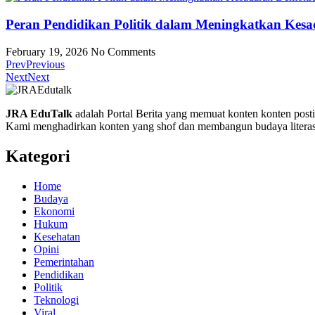
Peran Pendidikan Politik dalam Meningkatkan Kes
February 19, 2026
No Comments
Prev
Previous
Next
Next
JRA EduTalk
adalah Portal Berita yang memuat konten konten posti
Kami menghadirkan konten yang shof dan membangun budaya literas
Kategori
Home
Budaya
Ekonomi
Hukum
Kesehatan
Opini
Pemerintahan
Pendidikan
Politik
Teknologi
Viral