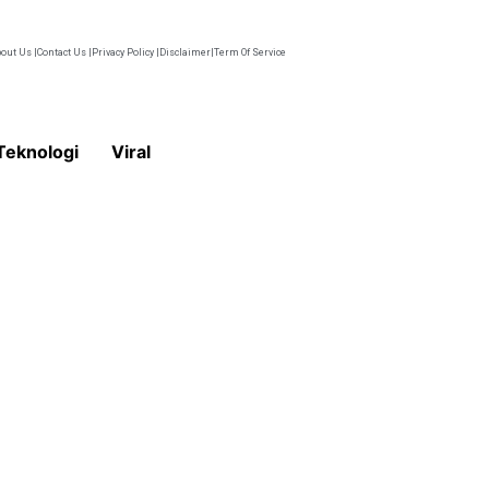
out Us |
Contact Us |
Privacy Policy |
Disclaimer|
Term Of Service
Teknologi
Viral