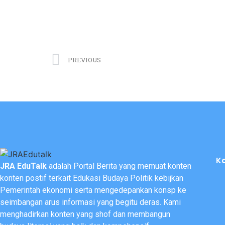
PREVIOUS
K
JRA EduTalk
adalah Portal Berita yang memuat konten
konten postif terkait Edukasi Budaya Politik kebijkan
Pemerintah ekonomi serta mengedepankan konsp ke
seimbangan arus informasi yang begitu deras. Kami
menghadirkan konten yang shof dan membangun