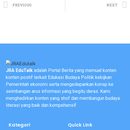
PREVIOUS
NEXT
JRA EduTalk
adalah Portal Berita yang memuat konten
konten postif terkait Edukasi Budaya Politik kebijkan
Pemerintah ekonomi serta mengedepankan konsp ke
seimbangan arus informasi yang begitu deras. Kami
menghadirkan konten yang shof dan membangun budaya
literasi yang baik dan kompehensif
Kategori
Quick Link