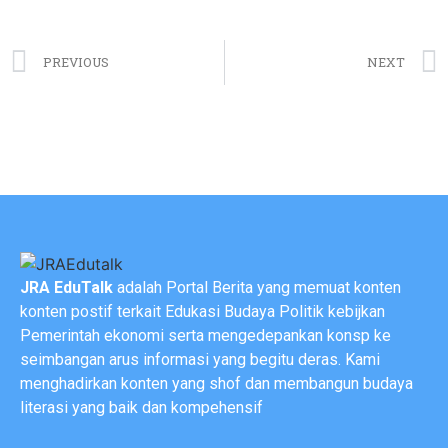
PREVIOUS
NEXT
JRA EduTalk
adalah Portal Berita yang memuat konten
konten postif terkait Edukasi Budaya Politik kebijkan
Pemerintah ekonomi serta mengedepankan konsp ke
seimbangan arus informasi yang begitu deras. Kami
menghadirkan konten yang shof dan membangun budaya
literasi yang baik dan kompehensif