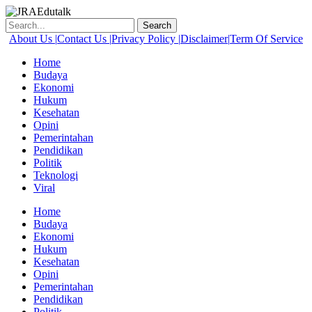
Skip
to
Search
content
About Us |
Contact Us |
Privacy Policy |
Disclaimer|
Term Of Service
Home
Budaya
Ekonomi
Hukum
Kesehatan
Opini
Pemerintahan
Pendidikan
Politik
Teknologi
Viral
Menu
Home
Budaya
Ekonomi
Hukum
Kesehatan
Opini
Pemerintahan
Pendidikan
Politik