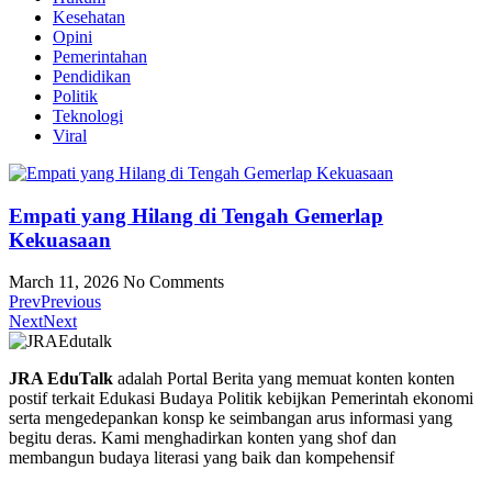
Kesehatan
Opini
Pemerintahan
Pendidikan
Politik
Teknologi
Viral
‎Empati yang Hilang di Tengah Gemerlap
Kekuasaan
March 11, 2026
No Comments
Prev
Previous
Next
Next
JRA EduTalk
adalah Portal Berita yang memuat konten konten
postif terkait Edukasi Budaya Politik kebijkan Pemerintah ekonomi
serta mengedepankan konsp ke seimbangan arus informasi yang
begitu deras. Kami menghadirkan konten yang shof dan
membangun budaya literasi yang baik dan kompehensif