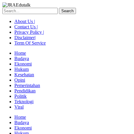
Skip
to
Search
content
About Us |
Contact Us |
Privacy Policy |
Disclaimer|
Term Of Service
Home
Budaya
Ekonomi
Hukum
Kesehatan
Opini
Pemerintahan
Pendidikan
Politik
Teknologi
Viral
Menu
Home
Budaya
Ekonomi
Hukum