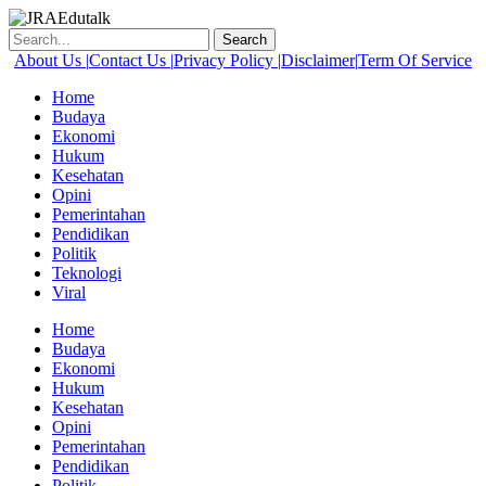
Skip
to
Search
content
About Us |
Contact Us |
Privacy Policy |
Disclaimer|
Term Of Service
Home
Budaya
Ekonomi
Hukum
Kesehatan
Opini
Pemerintahan
Pendidikan
Politik
Teknologi
Viral
Menu
Home
Budaya
Ekonomi
Hukum
Kesehatan
Opini
Pemerintahan
Pendidikan
Politik