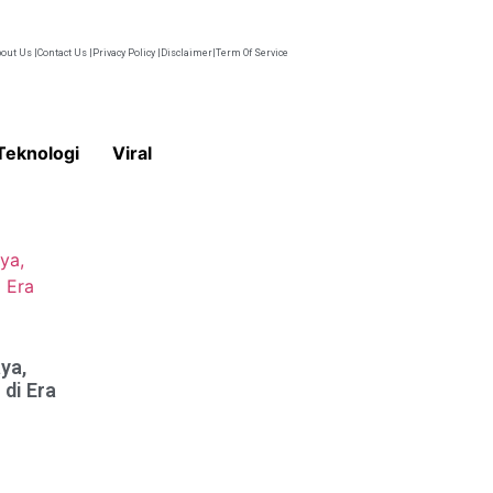
out Us |
Contact Us |
Privacy Policy |
Disclaimer|
Term Of Service
Teknologi
Viral
ya,
di Era