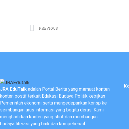
PREVIOUS
K
JRA EduTalk
adalah Portal Berita yang memuat konten
konten postif terkait Edukasi Budaya Politik kebijkan
Pemerintah ekonomi serta mengedepankan konsp ke
seimbangan arus informasi yang begitu deras. Kami
menghadirkan konten yang shof dan membangun
budaya literasi yang baik dan kompehensif