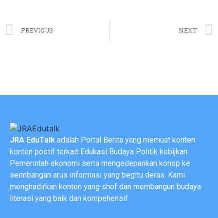
PREVIOUS
NEXT
JRA EduTalk
adalah Portal Berita yang memuat konten
konten postif terkait Edukasi Budaya Politik kebijkan
Pemerintah ekonomi serta mengedepankan konsp ke
seimbangan arus informasi yang begitu deras. Kami
menghadirkan konten yang shof dan membangun budaya
literasi yang baik dan kompehensif