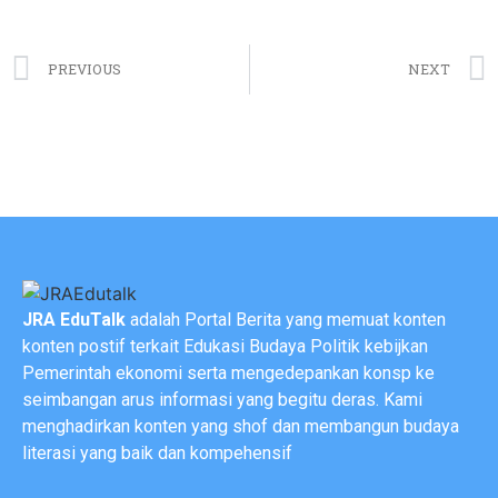
PREVIOUS
NEXT
JRA EduTalk
adalah Portal Berita yang memuat konten
konten postif terkait Edukasi Budaya Politik kebijkan
Pemerintah ekonomi serta mengedepankan konsp ke
seimbangan arus informasi yang begitu deras. Kami
menghadirkan konten yang shof dan membangun budaya
literasi yang baik dan kompehensif