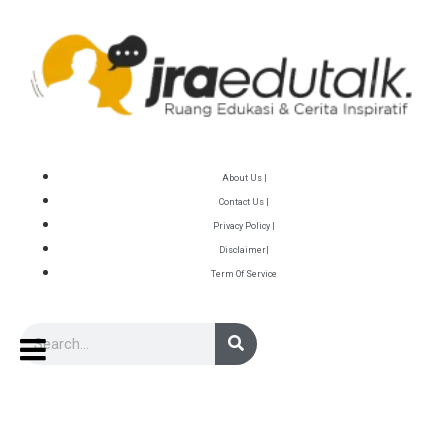
About Us |
Contact Us |
Privacy Policy |
Disclaimer|
Term Of Service