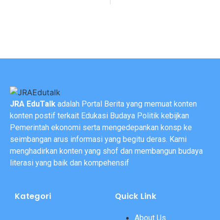
JRA EduTalk
adalah Portal Berita yang memuat konten
konten postif terkait Edukasi Budaya Politik kebijkan
Pemerintah ekonomi serta mengedepankan konsp ke
seimbangan arus informasi yang begitu deras. Kami
menghadirkan konten yang shof dan membangun budaya
literasi yang baik dan kompehensif
Kategori
Quick Link
About Us