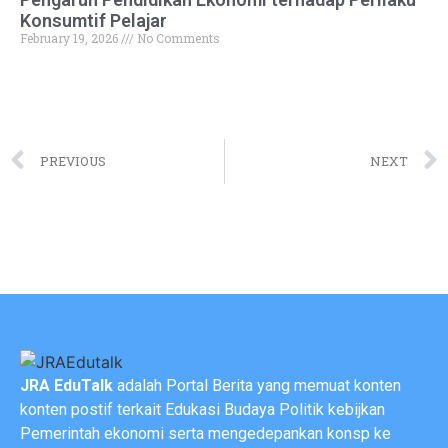
Konsumtif Pelajar
February 19, 2026
No Comments
PREVIOUS
NEXT
JRA EduTalk
adalah Portal Berita yang memuat konten
konten postif terkait Edukasi Budaya Politik kebijkan
Pemerintah ekonomi serta mengedepankan konsp ke