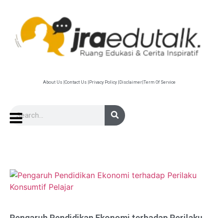
About Us |
Contact Us |
Privacy Policy |
Disclaimer|
Term Of Service
Pengaruh Pendidikan Ekonomi terhadap Perilaku