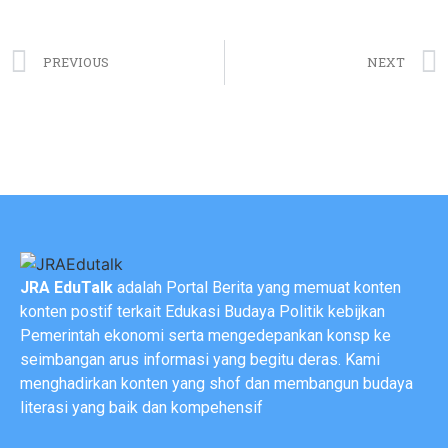
PREVIOUS
NEXT
JRA EduTalk
adalah Portal Berita yang memuat konten
konten postif terkait Edukasi Budaya Politik kebijkan
Pemerintah ekonomi serta mengedepankan konsp ke
seimbangan arus informasi yang begitu deras. Kami
menghadirkan konten yang shof dan membangun budaya
literasi yang baik dan kompehensif