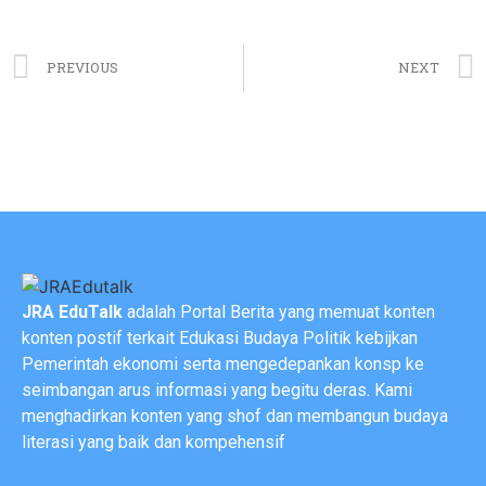
PREVIOUS
NEXT
JRA EduTalk
adalah Portal Berita yang memuat konten
konten postif terkait Edukasi Budaya Politik kebijkan
Pemerintah ekonomi serta mengedepankan konsp ke
seimbangan arus informasi yang begitu deras. Kami
menghadirkan konten yang shof dan membangun budaya
literasi yang baik dan kompehensif