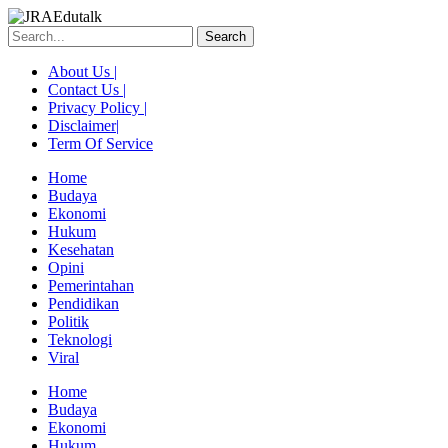
Skip
to
Search
content
About Us |
Contact Us |
Privacy Policy |
Disclaimer|
Term Of Service
Home
Budaya
Ekonomi
Hukum
Kesehatan
Opini
Pemerintahan
Pendidikan
Politik
Teknologi
Viral
Menu
Home
Budaya
Ekonomi
Hukum