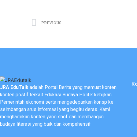
PREVIOUS
K
JRA EduTalk
adalah Portal Berita yang memuat konten
konten postif terkait Edukasi Budaya Politik kebijkan
Pemerintah ekonomi serta mengedepankan konsp ke
seimbangan arus informasi yang begitu deras. Kami
menghadirkan konten yang shof dan membangun
budaya literasi yang baik dan kompehensif