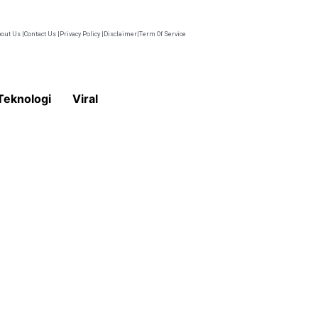
out Us |
Contact Us |
Privacy Policy |
Disclaimer|
Term Of Service
Teknologi
Viral