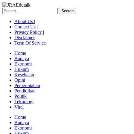
Skip
to
Search
content
About Us |
Contact Us |
Privacy Policy |
Disclaimer|
Term Of Service
Home
Budaya
Ekonomi
Hukum
Kesehatan
Opini
Pemerintahan
Pendidikan
Politik
Teknologi
Viral
Menu
Home
Budaya
Ekonomi
Hukum