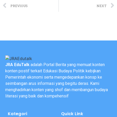
PREVIOUS
NEXT
JRA EduTalk
adalah Portal Berita yang memuat konten
konten postif terkait Edukasi Budaya Politik kebijkan
Pemerintah ekonomi serta mengedepankan konsp ke
seimbangan arus informasi yang begitu deras. Kami
menghadirkan konten yang shof dan membangun budaya
literasi yang baik dan kompehensif
Kategori
Quick Link