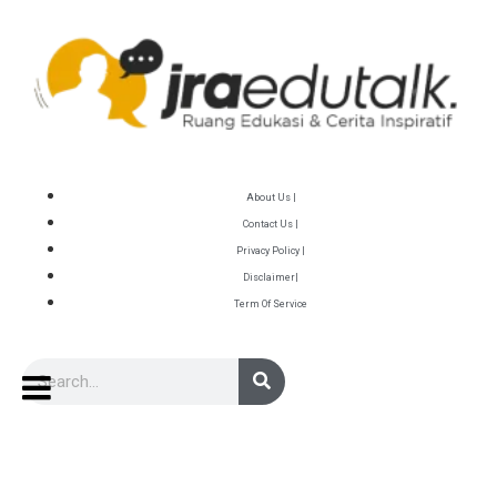
About Us |
Contact Us |
Privacy Policy |
Disclaimer|
Term Of Service