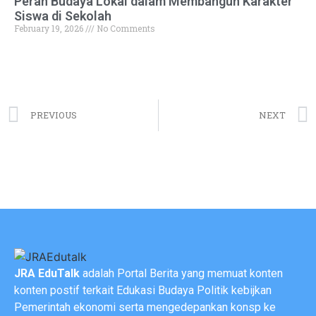
Peran Budaya Lokal dalam Membangun Karakter
Siswa di Sekolah
February 19, 2026
No Comments
PREVIOUS
NEXT
JRA EduTalk
adalah Portal Berita yang memuat konten
konten postif terkait Edukasi Budaya Politik kebijkan
Pemerintah ekonomi serta mengedepankan konsp ke