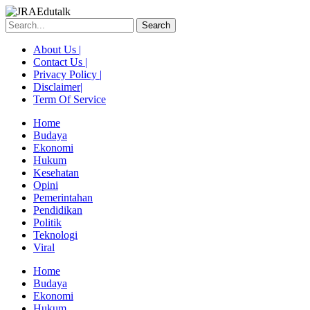
Skip
to
Search
content
About Us |
Contact Us |
Privacy Policy |
Disclaimer|
Term Of Service
Home
Budaya
Ekonomi
Hukum
Kesehatan
Opini
Pemerintahan
Pendidikan
Politik
Teknologi
Viral
Menu
Home
Budaya
Ekonomi
Hukum