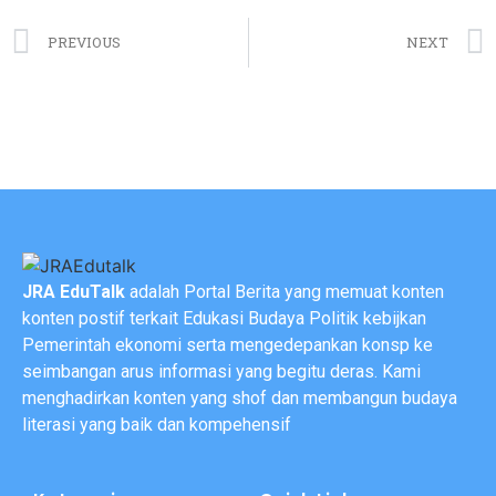
PREVIOUS
NEXT
JRA EduTalk
adalah Portal Berita yang memuat konten
konten postif terkait Edukasi Budaya Politik kebijkan
Pemerintah ekonomi serta mengedepankan konsp ke
seimbangan arus informasi yang begitu deras. Kami
menghadirkan konten yang shof dan membangun budaya
literasi yang baik dan kompehensif