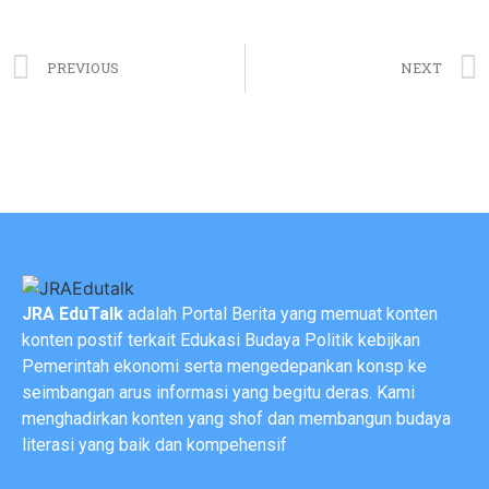
PREVIOUS
NEXT
JRA EduTalk
adalah Portal Berita yang memuat konten
konten postif terkait Edukasi Budaya Politik kebijkan
Pemerintah ekonomi serta mengedepankan konsp ke
seimbangan arus informasi yang begitu deras. Kami
menghadirkan konten yang shof dan membangun budaya
literasi yang baik dan kompehensif