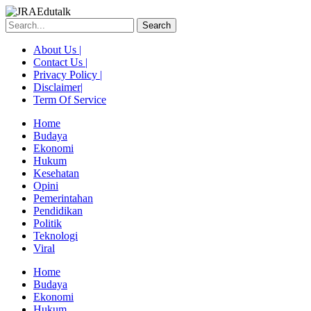
Skip
to
Search
content
About Us |
Contact Us |
Privacy Policy |
Disclaimer|
Term Of Service
Home
Budaya
Ekonomi
Hukum
Kesehatan
Opini
Pemerintahan
Pendidikan
Politik
Teknologi
Viral
Menu
Home
Budaya
Ekonomi
Hukum