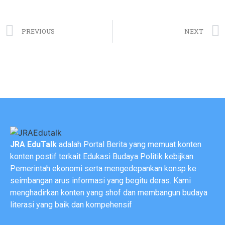
PREVIOUS
NEXT
JRA EduTalk
adalah Portal Berita yang memuat konten
konten postif terkait Edukasi Budaya Politik kebijkan
Pemerintah ekonomi serta mengedepankan konsp ke
seimbangan arus informasi yang begitu deras. Kami
menghadirkan konten yang shof dan membangun budaya
literasi yang baik dan kompehensif