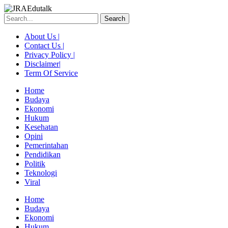
Skip
to
Search
content
About Us |
Contact Us |
Privacy Policy |
Disclaimer|
Term Of Service
Home
Budaya
Ekonomi
Hukum
Kesehatan
Opini
Pemerintahan
Pendidikan
Politik
Teknologi
Viral
Menu
Home
Budaya
Ekonomi
Hukum