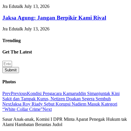
Jra Edutalk
July 13, 2026
Jaksa Agung: Jangan Berpikir Kami Rival
Jra Edutalk
July 13, 2026
Trending
Get The Latest
Submit
Photos
Prev
Previous
Kondisi Pengacara Kamaruddin Simanjuntak Kini
Sakit dan Tampak Kurus, Netizen Doakan Segera Sembuh
Next
Jaksa Roy Riady Sebut Korupsi Nadiem Masuk Kategori
“White Collar Crime”
Next
Sasar Anak-anak, Komisi I DPR Minta Aparat Penegak Hukum tak
Alami Hambatan Berantas Judol