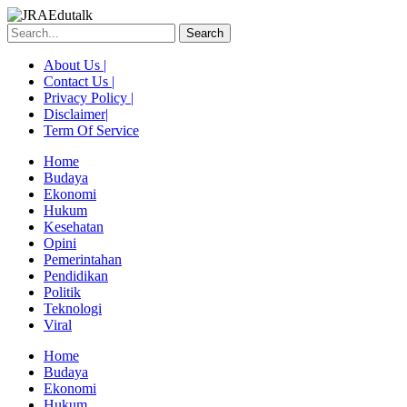
Skip
to
Search
content
About Us |
Contact Us |
Privacy Policy |
Disclaimer|
Term Of Service
Home
Budaya
Ekonomi
Hukum
Kesehatan
Opini
Pemerintahan
Pendidikan
Politik
Teknologi
Viral
Menu
Home
Budaya
Ekonomi
Hukum