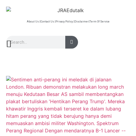
About Us |
Contact Us |
Privacy Policy |
Disclaimer|
Term Of Service