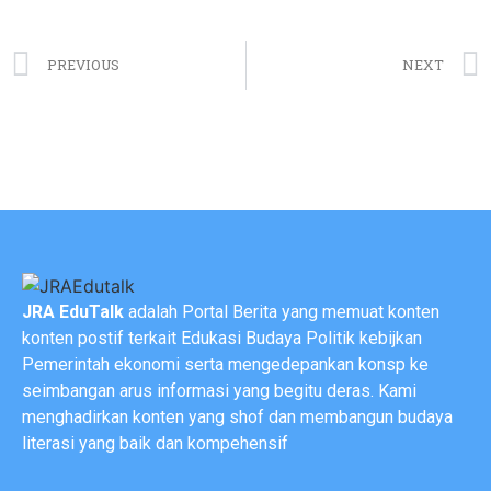
PREVIOUS
NEXT
JRA EduTalk
adalah Portal Berita yang memuat konten
konten postif terkait Edukasi Budaya Politik kebijkan
Pemerintah ekonomi serta mengedepankan konsp ke
seimbangan arus informasi yang begitu deras. Kami
menghadirkan konten yang shof dan membangun budaya
literasi yang baik dan kompehensif