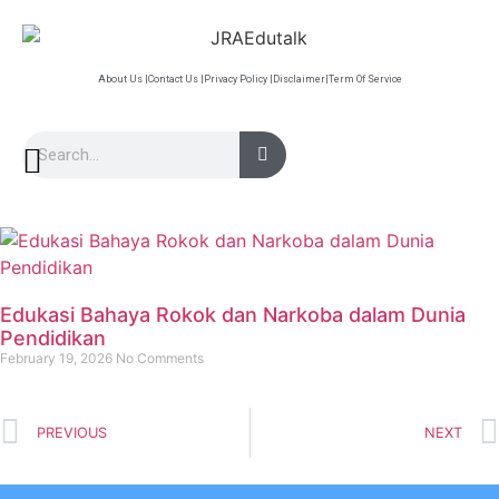
About Us |
Contact Us |
Privacy Policy |
Disclaimer|
Term Of Service
Edukasi Bahaya Rokok dan Narkoba dalam Dunia
Pendidikan
February 19, 2026
No Comments
PREVIOUS
NEXT