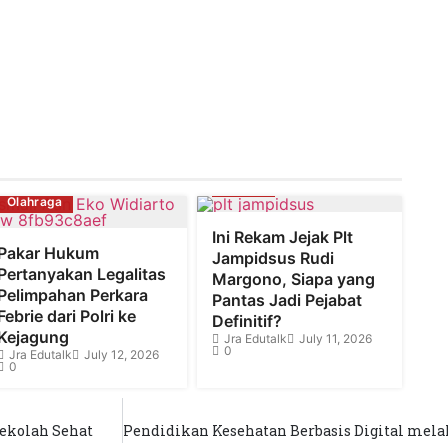
Hukum
Olahraga
Ini Rekam Jejak Plt
Pakar Hukum
Jampidsus Rudi
Pertanyakan Legalitas
Margono, Siapa yang
Pelimpahan Perkara
Pantas Jadi Pejabat
Febrie dari Polri ke
Definitif?
Kejagung
Jra Edutalk
July 11, 2026
0
Jra Edutalk
July 12, 2026
0
ekolah Sehat