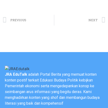
PREVIOUS
NEXT
JRA EduTalk
adalah Portal Berita yang memuat konten
konten postif terkait Edukasi Budaya Politik kebijkan
Pemerintah ekonomi serta mengedepankan konsp ke
seimbangan arus informasi yang begitu deras. Kami
menghadirkan konten yang shof dan membangun budaya
literasi yang baik dan kompehensif