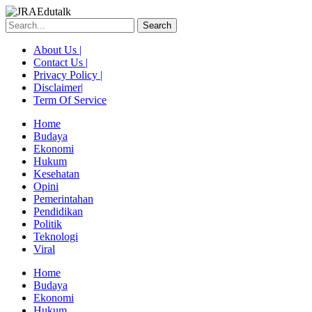
Skip
to
Search
content
About Us |
Contact Us |
Privacy Policy |
Disclaimer|
Term Of Service
Home
Budaya
Ekonomi
Hukum
Kesehatan
Opini
Pemerintahan
Pendidikan
Politik
Teknologi
Viral
Menu
Home
Budaya
Ekonomi
Hukum