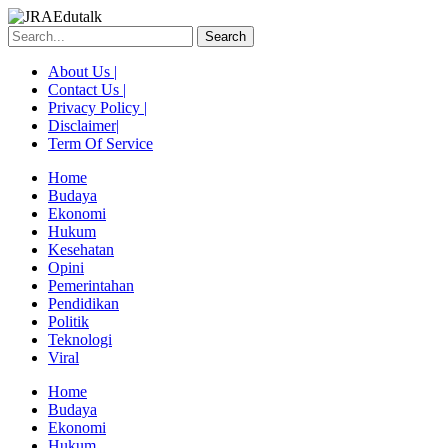
Skip
to
Search
content
About Us |
Contact Us |
Privacy Policy |
Disclaimer|
Term Of Service
Home
Budaya
Ekonomi
Hukum
Kesehatan
Opini
Pemerintahan
Pendidikan
Politik
Teknologi
Viral
Menu
Home
Budaya
Ekonomi
Hukum