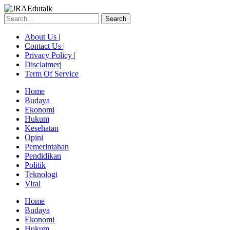
Skip
to
Search
content
About Us |
Contact Us |
Privacy Policy |
Disclaimer|
Term Of Service
Home
Budaya
Ekonomi
Hukum
Kesehatan
Opini
Pemerintahan
Pendidikan
Politik
Teknologi
Viral
Menu
Home
Budaya
Ekonomi
Hukum