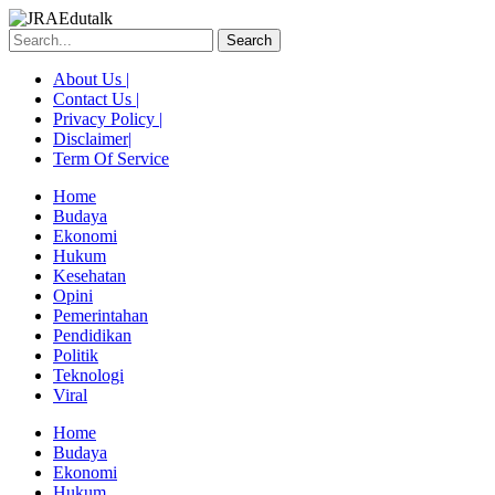
Skip
to
Search
content
About Us |
Contact Us |
Privacy Policy |
Disclaimer|
Term Of Service
Home
Budaya
Ekonomi
Hukum
Kesehatan
Opini
Pemerintahan
Pendidikan
Politik
Teknologi
Viral
Menu
Home
Budaya
Ekonomi
Hukum