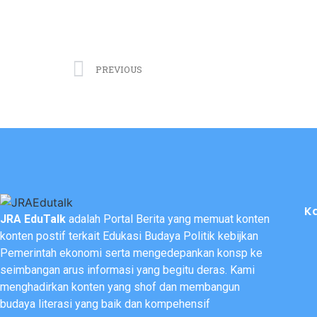
PREVIOUS
K
JRA EduTalk
adalah Portal Berita yang memuat konten
konten postif terkait Edukasi Budaya Politik kebijkan
Pemerintah ekonomi serta mengedepankan konsp ke
seimbangan arus informasi yang begitu deras. Kami
menghadirkan konten yang shof dan membangun
budaya literasi yang baik dan kompehensif