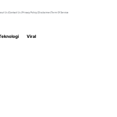
out Us |
Contact Us |
Privacy Policy |
Disclaimer|
Term Of Service
Teknologi
Viral