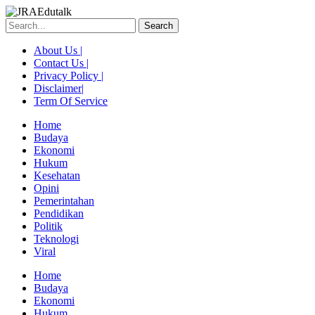
Skip
to
Search
content
About Us |
Contact Us |
Privacy Policy |
Disclaimer|
Term Of Service
Home
Budaya
Ekonomi
Hukum
Kesehatan
Opini
Pemerintahan
Pendidikan
Politik
Teknologi
Viral
Menu
Home
Budaya
Ekonomi
Hukum