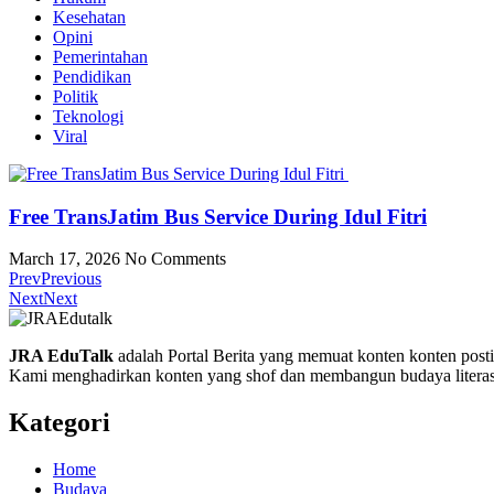
Kesehatan
Opini
Pemerintahan
Pendidikan
Politik
Teknologi
Viral
Free TransJatim Bus Service During Idul Fitri
March 17, 2026
No Comments
Prev
Previous
Next
Next
JRA EduTalk
adalah Portal Berita yang memuat konten konten posti
Kami menghadirkan konten yang shof dan membangun budaya literas
Kategori
Home
Budaya