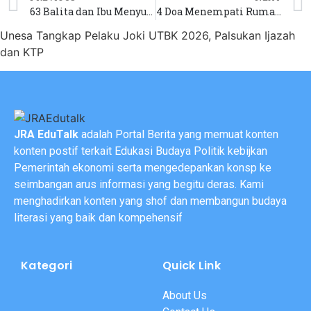
63 Balita dan Ibu Menyusui Diduga Keracunan MBG di Cianjur
4 Doa Menempati Rumah Baru Beserta Amalan
Unesa Tangkap Pelaku Joki UTBK 2026, Palsukan Ijazah
dan KTP
JRA EduTalk
adalah Portal Berita yang memuat konten
konten postif terkait Edukasi Budaya Politik kebijkan
Pemerintah ekonomi serta mengedepankan konsp ke
seimbangan arus informasi yang begitu deras. Kami
menghadirkan konten yang shof dan membangun budaya
literasi yang baik dan kompehensif
Kategori
Quick Link
About Us