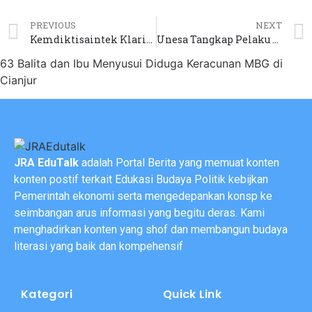
PREVIOUS
NEXT
Kemdiktisaintek Klarifikasi Anggaran Riset 2026 Total Capai Rp8 Triliun
Unesa Tangkap Pelaku Joki UTBK 2026, Palsukan Ijazah dan KTP
63 Balita dan Ibu Menyusui Diduga Keracunan MBG di
Cianjur
JRA EduTalk
adalah Portal Berita yang memuat konten
konten postif terkait Edukasi Budaya Politik kebijkan
Pemerintah ekonomi serta mengedepankan konsp ke
seimbangan arus informasi yang begitu deras. Kami
menghadirkan konten yang shof dan membangun budaya
literasi yang baik dan kompehensif
Kategori
Quick Link