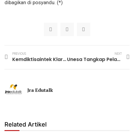
dibagikan di posyandu. (*)
PREVIOUS
NEXT
Kemdiktisaintek Klarifikasi Anggaran Riset 2026 Total Capai Rp8 Triliun
Unesa Tangkap Pelaku Joki UTBK 2026, Palsukan Ijazah dan KTP
Jra Edutalk
Related Artikel