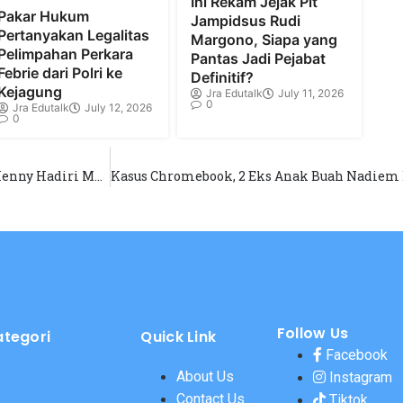
Ini Rekam Jejak Plt
Pakar Hukum
Jampidsus Rudi
Pertanyakan Legalitas
Margono, Siapa yang
Pelimpahan Perkara
Pantas Jadi Pejabat
Febrie dari Polri ke
Definitif?
Kejagung
Jra Edutalk
July 11, 2026
0
Jra Edutalk
July 12, 2026
0
Tempuh Jarak 500 Kilometer demi Harapan: Nurul dan Henny Hadiri May Day di Monas
Follow Us
ategori
Quick Link
Facebook
About Us
Instagram
Contact Us
Tiktok