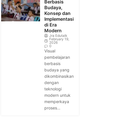
Berbasis
Budaya,
Konsep dan
Implementasi
di Era
Modern
Jra Edutalk
February 19,
2026
0
Visual
pembelajaran
berbasis
budaya yang
dikombinasikan
dengan
teknologi
modern untuk
memperkaya
proses…