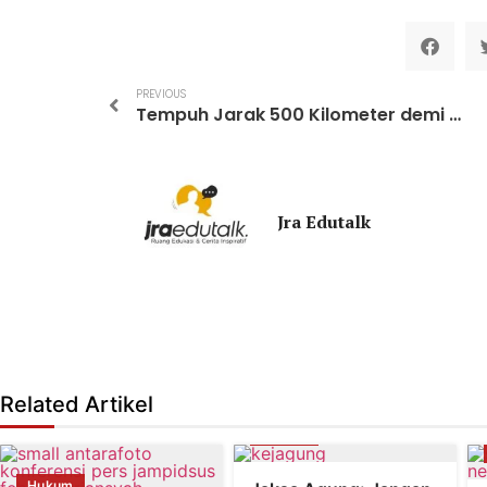
PREVIOUS
Tempuh Jarak 500 Kilometer demi Harapan: Nurul dan Henny Hadiri May Day di Monas
Jra Edutalk
Related Artikel
Hukum
Hukum