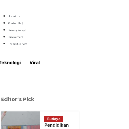
About Us |
Contact Us |
Privacy Policy |
Disclaimer|
Term Of Service
Teknologi
Viral
Editor’s Pick
Budaya
Pendidikan