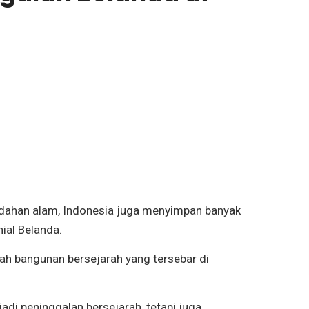
indahan alam, Indonesia juga menyimpan banyak
ial Belanda.
lah bangunan bersejarah yang tersebar di
di peninggalan bersejarah, tetapi juga