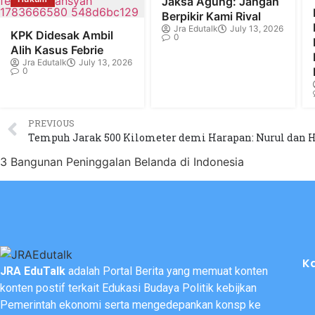
Jaksa Agung: Jangan
Berpikir Kami Rival
Jra Edutalk
July 13, 2026
KPK Didesak Ambil
0
Alih Kasus Febrie
Jra Edutalk
July 13, 2026
0
PREVIOUS
3 Bangunan Peninggalan Belanda di Indonesia
K
JRA EduTalk
adalah Portal Berita yang memuat konten
konten postif terkait Edukasi Budaya Politik kebijkan
Pemerintah ekonomi serta mengedepankan konsp ke