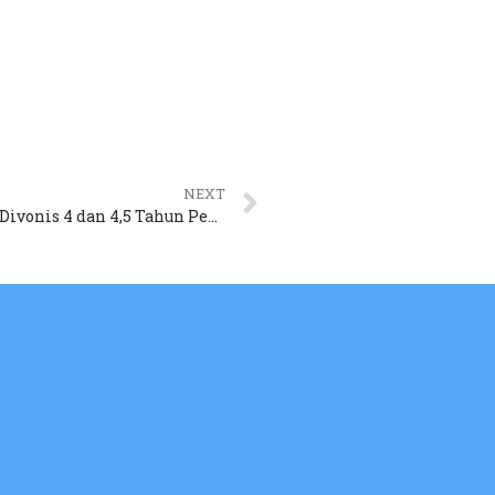
NEXT
Kasus Chromebook, 2 Eks Anak Buah Nadiem Divonis 4 dan 4,5 Tahun Penjara