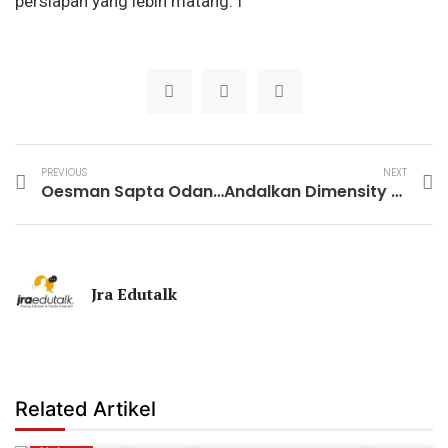
persiapan yang lebih matang. I
PREVIOUS
NEXT
Oesman Sapta Odang Lulusan “Paket C” yang Jadi Pebisnis dan Politikus
Andalkan Dimensity 9500s dan Fast Charging 100W, Oppo Find X9s Siap Meluncur
Jra Edutalk
Related Artikel