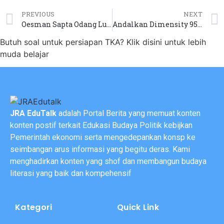
PREVIOUS
NEXT
Oesman Sapta Odang Lulusan “Paket C” yang Jadi Pebisnis dan Politikus
Andalkan Dimensity 9500s dan Fast Charging 100W, Oppo Find X9s Siap Meluncur
Butuh soal untuk persiapan TKA? Klik disini untuk lebih
muda belajar
JRA EduTalk
adalah Portal Berita yang memuat konten
konten postif terkait Edukasi Budaya Politik kebijkan
Pemerintah ekonomi serta mengedepankan konsp ke
seimbangan arus informasi yang begitu deras. Kami
menghadirkan konten yang shof dan membangun budaya
literasi yang baik dan kompehensif
Kategori
Quick Link