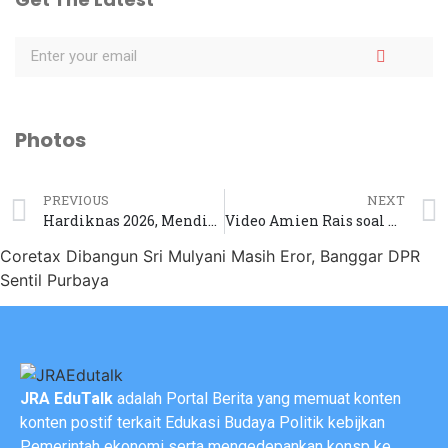
Photos
PREVIOUS
NEXT
Hardiknas 2026, Mendikdasmen Jadikan ‘Deep Learning’ Kunci Utama Cetak SDM Unggul
Video Amien Rais soal Seskab Teddy Hilang dari YouTube
Coretax Dibangun Sri Mulyani Masih Eror, Banggar DPR
Sentil Purbaya
JRA EduTalk
adalah Portal Berita yang memuat konten
konten postif terkait Edukasi Budaya Politik kebijkan
Pemerintah ekonomi serta mengedepankan konsp ke