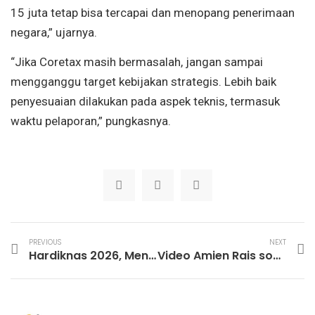
15 juta tetap bisa tercapai dan menopang penerimaan
negara,” ujarnya.
“Jika Coretax masih bermasalah, jangan sampai
mengganggu target kebijakan strategis. Lebih baik
penyesuaian dilakukan pada aspek teknis, termasuk
waktu pelaporan,” pungkasnya.
PREVIOUS
NEXT
Hardiknas 2026, Mendikdasmen Jadikan ‘Deep Learning’ Kunci Utama Cetak SDM Unggul
Video Amien Rais soal Seskab Teddy Hilang dari YouTube