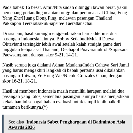
Pada babak 16 besar, Amri/Nita sudah ditunggu lawan berat, yakni
pemenang pertandingan antara unggulan pertama asal China, Feng
Yang Zhe/Huang Dong Ping, melawan pasangan Thailand
Pakkapon Teeraratsakul/Sapsiree Taerattanachai.
Di sisi lain, hasil kurang menggembirakan harus diterima dua
pasangan Indonesia lainnya. Bobby Setiabudi/Melati Daeva
Oktavianti tersingkir lebih awal setelah kalah straight game dari
unggulan ketiga asal Thailand, Dechapol Puavaranukroh/Supissara
Paewsampran, dengan skor 9-21, 14-21.
Nasib serupa juga dialami Adnan Maulana/Indah Cahaya Sari Jamil
yang harus mengakhiri langkah di babak pertama usai dikalahkan
pasangan Taiwan, Ye Hong Wei/Nicole Gonzales Chan, dengan
skor 16-21, 18-21.
Hasil ini membuat Indonesia masih memiliki harapan melalui dua
pasangan yang lolos, sementara pasangan lainnya harus menjadikan
kekalahan ini sebagai bahan evaluasi untuk tampil lebih baik di
turnamen berikutnya.(*)
See also
Indonesia Sabet Penghargaan di Badminton Asia
Awards 2026