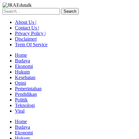
Skip
to
Search
content
About Us |
Contact Us |
Privacy Policy |
Disclaimer|
Term Of Service
Home
Budaya
Ekonomi
Hukum
Kesehatan
Opini
Pemerintahan
Pendidikan
Politik
Teknologi
Viral
Menu
Home
Budaya
Ekonomi
Hukum