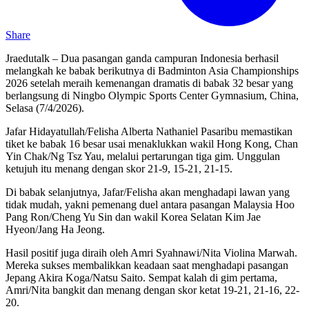
Share
Jraedutalk – Dua pasangan ganda campuran Indonesia berhasil
melangkah ke babak berikutnya di Badminton Asia Championships
2026 setelah meraih kemenangan dramatis di babak 32 besar yang
berlangsung di Ningbo Olympic Sports Center Gymnasium, China,
Selasa (7/4/2026).
Jafar Hidayatullah/Felisha Alberta Nathaniel Pasaribu memastikan
tiket ke babak 16 besar usai menaklukkan wakil Hong Kong, Chan
Yin Chak/Ng Tsz Yau, melalui pertarungan tiga gim. Unggulan
ketujuh itu menang dengan skor 21-9, 15-21, 21-15.
Di babak selanjutnya, Jafar/Felisha akan menghadapi lawan yang
tidak mudah, yakni pemenang duel antara pasangan Malaysia Hoo
Pang Ron/Cheng Yu Sin dan wakil Korea Selatan Kim Jae
Hyeon/Jang Ha Jeong.
Hasil positif juga diraih oleh Amri Syahnawi/Nita Violina Marwah.
Mereka sukses membalikkan keadaan saat menghadapi pasangan
Jepang Akira Koga/Natsu Saito. Sempat kalah di gim pertama,
Amri/Nita bangkit dan menang dengan skor ketat 19-21, 21-16, 22-
20.