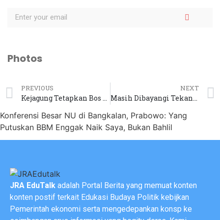
Photos
PREVIOUS
NEXT
Kejagung Tetapkan Bos Vendor Motor Listrik Tersangka Baru Korupsi MBG
Masih Dibayangi Tekanan Global, Rupiah ‘Sejengkal Lagi’ Tembus Rp18.000/US$
Konferensi Besar NU di Bangkalan, Prabowo: Yang
Putuskan BBM Enggak Naik Saya, Bukan Bahlil
JRA EduTalk
adalah Portal Berita yang memuat konten
konten postif terkait Edukasi Budaya Politik kebijkan
Pemerintah ekonomi serta mengedepankan konsp ke