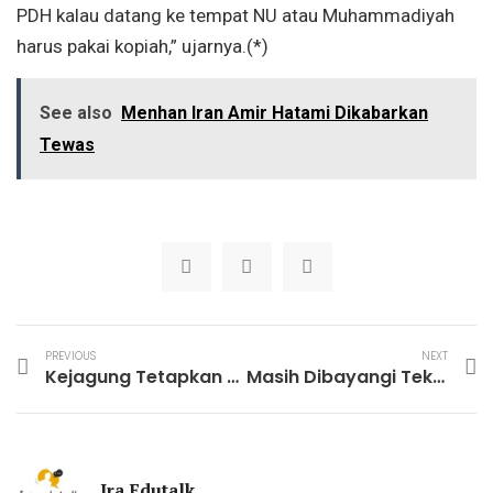
PDH kalau datang ke tempat NU atau Muhammadiyah
harus pakai kopiah,” ujarnya.(*)
See also
Menhan Iran Amir Hatami Dikabarkan
Tewas
PREVIOUS
NEXT
Kejagung Tetapkan Bos Vendor Motor Listrik Tersangka Baru Korupsi MBG
Masih Dibayangi Tekanan Global, Rupiah ‘Sejengkal Lagi’ Tembus Rp18.000/US$
Jra Edutalk